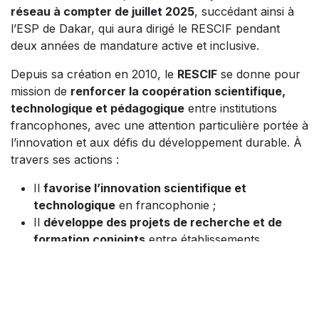
réseau à compter de juillet 2025
, succédant ainsi à
l’ESP de Dakar, qui aura dirigé le RESCIF pendant
deux années de mandature active et inclusive.
Depuis sa création en 2010, le
RESCIF
se donne pour
mission de
renforcer la coopération scientifique,
technologique et pédagogique
entre institutions
francophones, avec une attention particulière portée à
l’innovation et aux défis du développement durable. À
travers ses actions :
Il
favorise l’innovation scientifique et
technologique
en francophonie ;
Il
développe des projets de recherche et de
formation conjoints
entre établissements
partenaires;
Il
soutient les objectifs de développement
durable (ODD)
par des initiatives concrètes dans
les domaines de l’ingénierie.