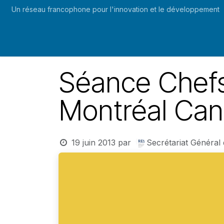
Se rendre au contenu
Un réseau francophone pour l'innovation et le développement
Accueil
RESCIF
Laboratoires conjoints
Événem
Séance Chefs
Montréal Ca
19 juin 2013
par
Secrétariat Général