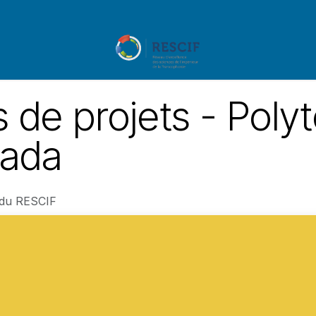
ents
Appels à projet
MOOCS
 de projets - Poly
nada
 du RESCIF