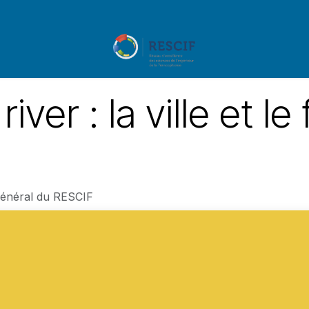
ents
Appels à projet
MOOCS
iver : la ville et l
Général du RESCIF