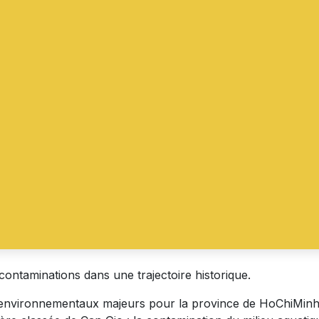
ontaminations dans une trajectoire historique.
environnementaux majeurs pour la province de HoChiMinhVil